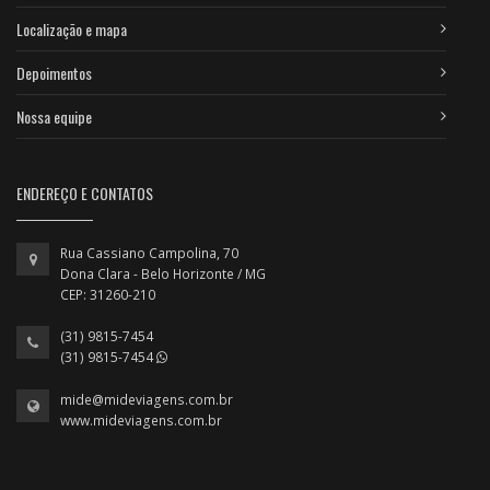
Localização e mapa
Depoimentos
Nossa equipe
ENDEREÇO E CONTATOS
Rua Cassiano Campolina, 70
Dona Clara - Belo Horizonte / MG
CEP: 31260-210
(31) 9815-7454
(31) 9815-7454
mide@mideviagens.com.br
www.mideviagens.com.br